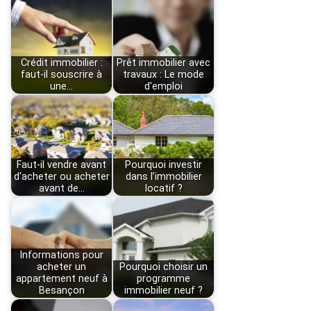
Crédit immobilier :
Prêt immobilier avec
faut-il souscrire à
travaux : Le mode
une…
d'emploi
Faut-il vendre avant
Pourquoi investir
d'acheter ou acheter
dans l’immobilier
avant de…
locatif ?
Informations pour
acheter un
Pourquoi choisir un
appartement neuf à
programme
Besançon
immobilier neuf ?