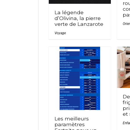
ro
co
La légende
pa
d’Olivina, la pierre
verte de Lanzarote
Orie
Voyage
De
fri
pr
et
Les meilleurs
Enfa
paramètres