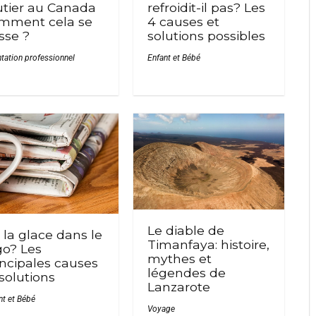
refroidit-il pas? Les
utier au Canada
4 causes et
mment cela se
solutions possibles
sse ?
Enfant et Bébé
ntation professionnel
Le diable de
 la glace dans le
Timanfaya: histoire,
go? Les
mythes et
incipales causes
légendes de
 solutions
Lanzarote
nt et Bébé
Voyage