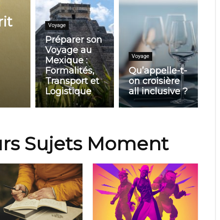
it
Voyage
Préparer son
Voyage au
Voyage
Mexique :
Formalités,
Qu’appelle-t-
Transport et
on croisière
Logistique
all inclusive ?
urs Sujets Moment