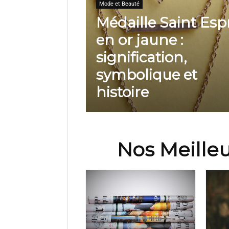
Mode et Beauté
Médaille Saint Espr
en or jaune :
signification,
symbolique et
histoire
Nos Meille