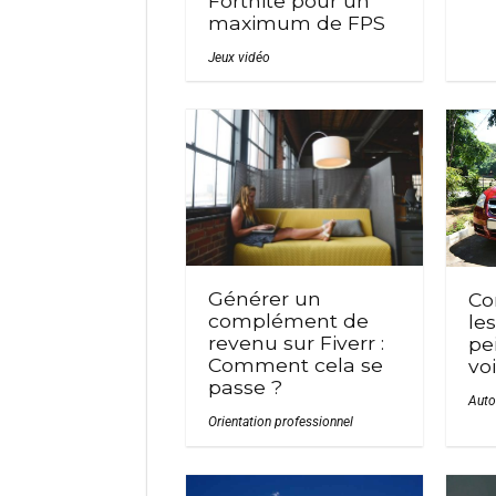
Fortnite pour un
maximum de FPS
Jeux vidéo
Générer un
Co
complément de
le
revenu sur Fiverr :
pe
Comment cela se
vo
passe ?
Auto
Orientation professionnel