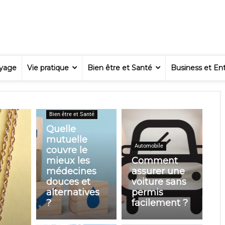
yage
Vie pratique
Bien être et Santé
Business et Ent
Bien être et Santé
Quelle
mutuelle
Automobile
couvre le
mieux les
Comment
médecines
assurer une
douces et
voiture sans
alternatives
permis
?
facilement ?