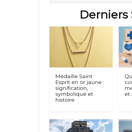
Derniers 
Médaille Saint
Qu
Esprit en or jaune :
co
signification,
mé
symbolique et
et
histoire