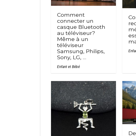
Comment
C
connecter un
rec
casque Bluetooth
mé
au téléviseur?
es
Même à un
ma
téléviseur
Samsung, Philips,
Enfa
Sony, LG, …
Enfant et Bébé
De