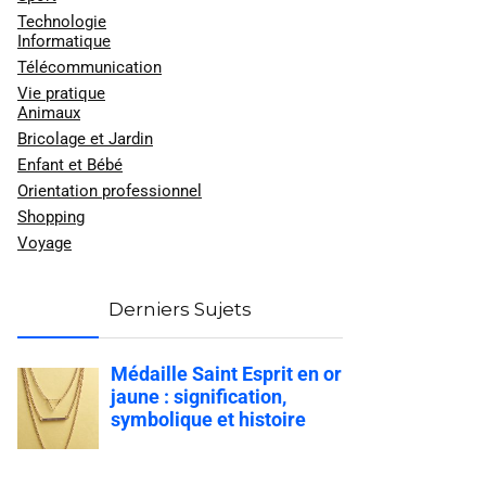
Technologie
Informatique
Télécommunication
Vie pratique
Animaux
Bricolage et Jardin
Enfant et Bébé
Orientation professionnel
Shopping
Voyage
Derniers Sujets
Médaille Saint Esprit en or
jaune : signification,
symbolique et histoire