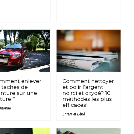
Comment nettoyer
mment enlever
et polir l’argent
s taches de
noirci et oxydé? 10
inture sur une
méthodes les plus
iture ?
efficaces!
mobile
Enfant et Bébé