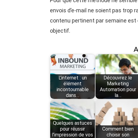
Pour que cette méthode ne semble pa
envois d’e-mail ne soient pas trop 
contenu pertinent par semaine est d
objectif.
A
L’internet : un
Découvrez le
élément
Marketing
incontournable
Automation pour
dans…
la…
Quelques astuces
pour réussir
Comment bien
l’impression de vos
choisir son