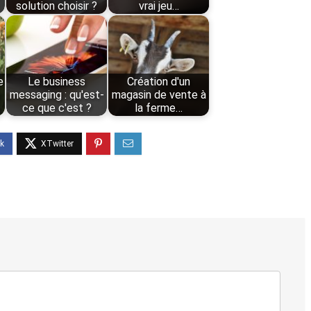
solution choisir ?
vrai jeu…
e
Le business
Création d'un
messaging : qu'est-
magasin de vente à
ce que c'est ?
la ferme…