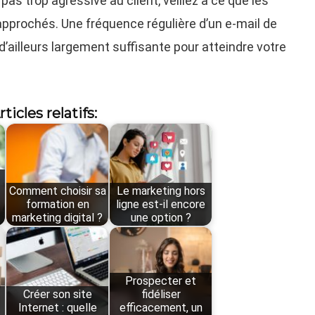
s trop agressive au client, veillez à ce que les
rapprochés. Une fréquence régulière d’un e-mail de
’ailleurs largement suffisante pour atteindre votre
rticles relatifs:
Comment choisir sa
Le marketing hors
formation en
ligne est-il encore
marketing digital ?
une option ?
Prospecter et
Créer son site
fidéliser
Internet : quelle
efficacement, un