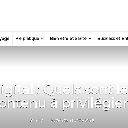
yage
Vie pratique
Bien être et Santé
Business et Ent
gital : Quels sont l
ontenu à privilégier
110
Business et Entreprise