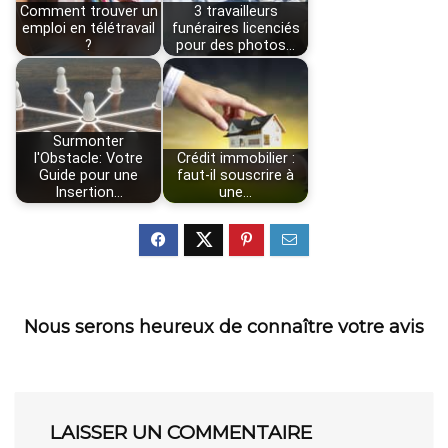
Comment trouver un
3 travailleurs
emploi en télétravail
funéraires licenciés
?
pour des photos…
Surmonter
l'Obstacle: Votre
Crédit immobilier :
Guide pour une
faut-il souscrire à
Insertion…
une…
Nous serons heureux de connaître votre avis
LAISSER UN COMMENTAIRE