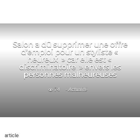
Salon a dû supprimer une offre
d’emploi pour un styliste «
heureux » car elle est «
discriminatoire » envers les
personnes malheureuses
74
Actualité
article