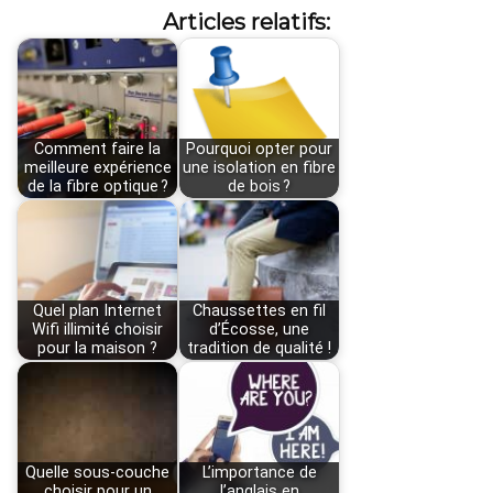
Articles relatifs:
Comment faire la
Pourquoi opter pour
meilleure expérience
une isolation en fibre
de la fibre optique ?
de bois ?
Quel plan Internet
Chaussettes en fil
Wifi illimité choisir
d’Écosse, une
pour la maison ?
tradition de qualité !
Quelle sous-couche
L’importance de
choisir pour un
l’anglais en