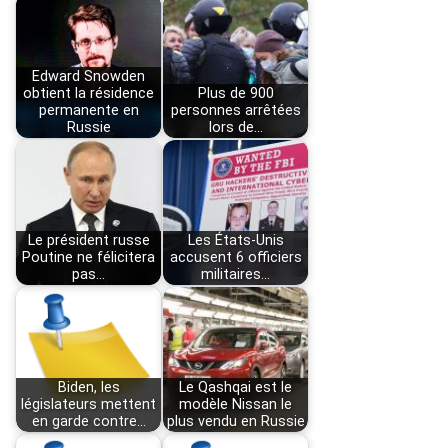
Edward Snowden
obtient la résidence
Plus de 900
permanente en
personnes arrêtées
Russie
lors de…
Le président russe
Les États-Unis
Poutine ne félicitera
accusent 6 officiers
pas…
militaires…
Biden, les
Le Qashqai est le
législateurs mettent
modèle Nissan le
en garde contre…
plus vendu en Russie