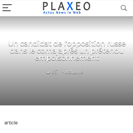
Un candidat de l’opposition russe
dans le coma après un prétendu
empoisonnement
85
Actualité
article