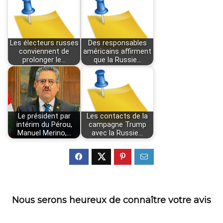
Les électeurs russes
Des responsables
conviennent de
américains affirment
prolonger le…
que la Russie…
Le président par
Les contacts de la
intérim du Pérou,
campagne Trump
Manuel Merino,…
avec la Russie…
Nous serons heureux de connaître votre avis