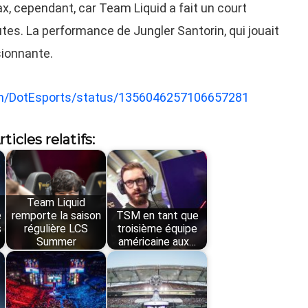
ax, cependant, car Team Liquid a fait un court
utes. La performance de Jungler Santorin, qui jouait
sionnante.
.com/DotEsports/status/1356046257106657281
rticles relatifs:
Team Liquid
e
remporte la saison
TSM en tant que
s
régulière LCS
troisième équipe
Summer
américaine aux…