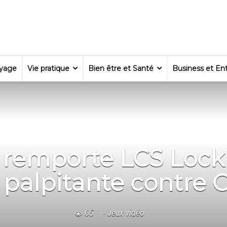
yage
Vie pratique
Bien être et Santé
Business et Ent
 remporte LCS Lock 
e palpitante contre 
65
Jeux vidéo