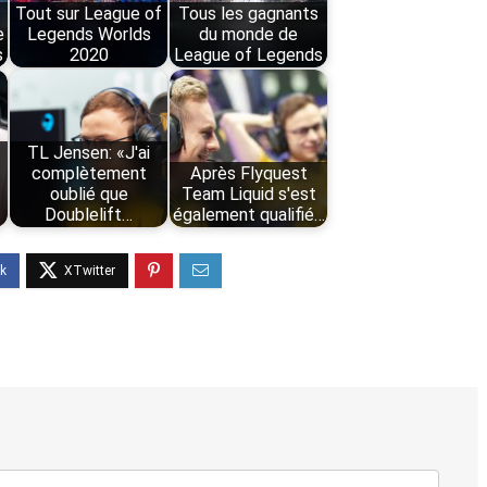
Tout sur League of
Tous les gagnants
e
Legends Worlds
du monde de
s
2020
League of Legends
TL Jensen: «J'ai
complètement
Après Flyquest
oublié que
Team Liquid s'est
Doublelift…
également qualifié…