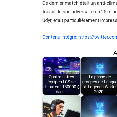
Ce dernier match était un anti-clim
travail de son adversaire en 25 min
Udyr, était particulièrement impres
Contenu intégré: https://twitter
A
Quatre autres
La phase de
équipes LCS se
groupes de Leagu
disputent 150000 $
of Legends World
dans…
2020…