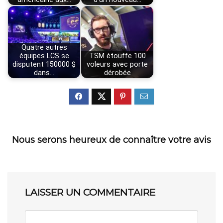
Quatre autres
équipes LCS se
TSM étouffe 100
disputent 150000 $
voleurs avec porte
dans…
dérobée
Nous serons heureux de connaître votre avis
LAISSER UN COMMENTAIRE