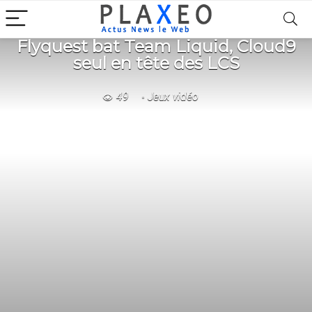
Flyquest bat Team Liquid, Cloud9
seul en tête des LCS
49
Jeux vidéo