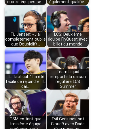
quatre équipes se…
également qualifié…
TL Jensen: «J'ai
LCS: Deuxième
complètement oublié
équipe FlyQuest avec
que Doublelift…
billet du monde
Team Liquid
TL Tactical: "Il a été
remporte la saison
facile de rejoindre TL
régulière LCS
car…
Summer
TSM en tant que
Evil Geniuses bat
troisième équipe
Cloud9 avec l'aide
américaine aux…
d'un nouveau…