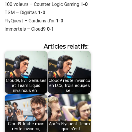
100 voleurs – Counter Logic Gaming
1-0
TSM – Dignitas
1-0
FlyQuest – Gardiens d’or
1-0
Immortels – Cloud9
0-1
Articles relatifs:
Cloud9, Evil Geniuses
Cloud9 reste invaincu
et Team Liquid
en LCS, trois équipes
invaincus en…
se…
Cloud9 titube mais
Après Flyquest Team
reste invaincu,
Liquid s'est