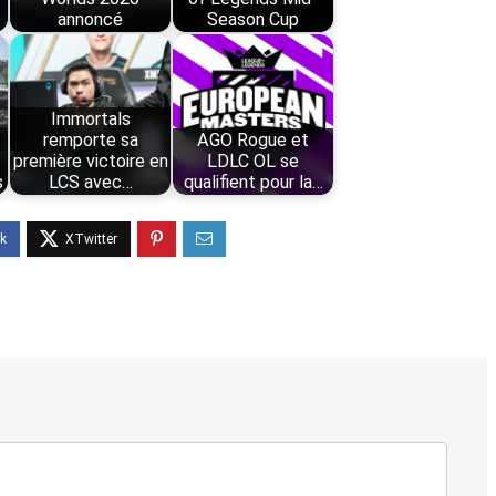
annoncé
Season Cup
Immortals
remporte sa
AGO Rogue et
première victoire en
LDLC OL se
s
LCS avec…
qualifient pour la…