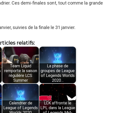
ndrier. Ces demi-finales sont, tout comme la grande
vier, suivies de la finale le 31 janvier.
rticles relatifs:
Team Liquid
La phase de
s
remporte la saison
groupes de League
régulière LCS
of Legends Worlds
Summer
2020…
Calendrier de
LCK affronte le
f
League of Legends
LPL dans la League
Worlds 2020
of Legends Mid-