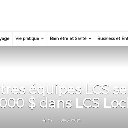
yage
Vie pratique
Bien être et Santé
Business et Ent
tres équipes LCS se
000 $ dans LCS Loc
51
Jeux vidéo