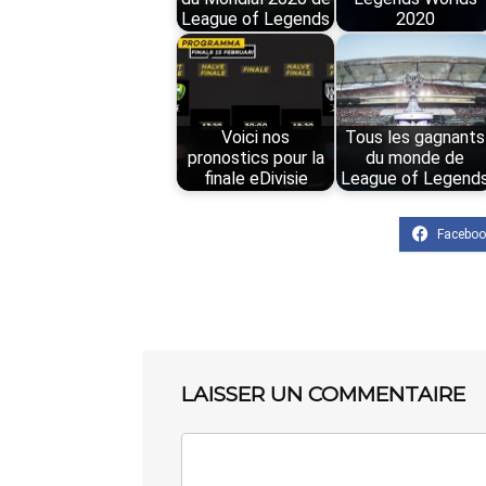
League of Legends
2020
Voici nos
Tous les gagnants
pronostics pour la
du monde de
finale eDivisie
League of Legend
LAISSER UN COMMENTAIRE