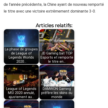
de l’année précédente, la Chine ayant de nouveau remporté
le titre avec une victoire extrêmement dominante 3-0.
Articles relatifs:
La phase de groupes
de League of
JD Gaming bat TOP
Legends Worlds
Esports et remporte
2020…
le titre en…
League of Legends
DAMWON Gaming
MSI 2020 annulé,
préfère les skins du
ajustement au…
monde