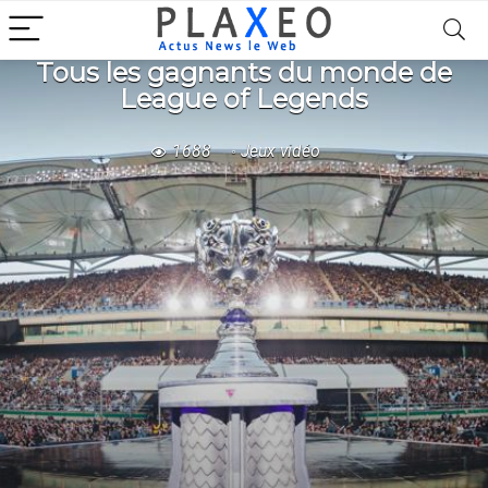
Tous les gagnants du monde de
League of Legends
1688
Jeux vidéo