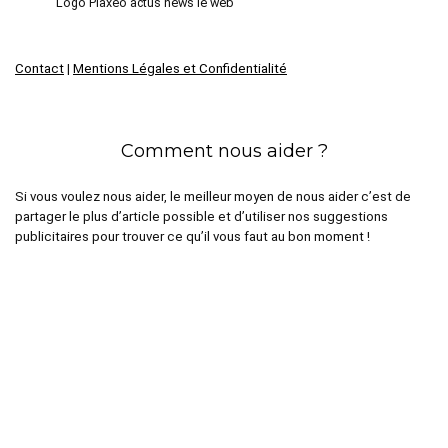
Logo Plaxeo actus news le web
Contact
|
Mentions Légales et Confidentialité
Comment nous aider ?
Si vous voulez nous aider, le meilleur moyen de nous aider c’est de
partager le plus d’article possible et d’utiliser nos suggestions
publicitaires pour trouver ce qu’il vous faut au bon moment !
Dernières Actualités
Médaille Saint Esprit en or jaune : signification, symbolique et
histoire
Quelle mutuelle couvre le mieux les médecines douces et