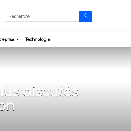
reprise
Technologie
lus discutés
son