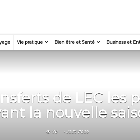
yage
Vie pratique
Bien être et Santé
Business et Ent
ansferts de LEC les p
ant la nouvelle sai
98
Jeux vidéo