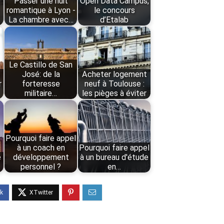
Passer une nuit
Open Data Campus,
romantique à Lyon -
le concours
La chambre avec…
d’Etalab
Le Castillo de San
José: de la
Acheter logement
r
forteresse
neuf à Toulouse :
militaire…
les pièges à éviter
Pourquoi faire appel
à un coach en
Pourquoi faire appel
e
développement
à un bureau d'étude
personnel ?
en…