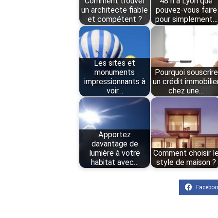
Comment trouver
48 h à Lyon que
un architecte fiable
pouvez-vous faire
et compétent ?
pour simplement…
Les sites et
monuments
Pourquoi souscrire
impressionnants à
un crédit immobilie
voir…
chez une…
Apportez
davantage de
lumière à votre
Comment choisir l
habitat avec…
style de maison ?