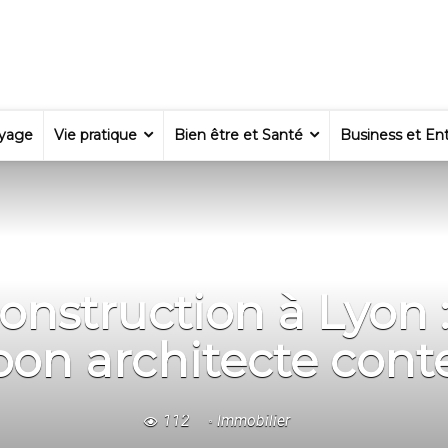
yage
Vie pratique
Bien être et Santé
Business et Ent
construction à Lyo
 bon architecte con
112
Immobilier