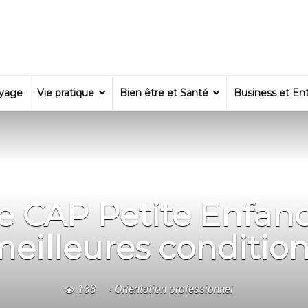
yage
Vie pratique
Bien être et Santé
Business et Ent
le CAP Petite Enfanc
eilleures conditio
138
Orientation professionnel