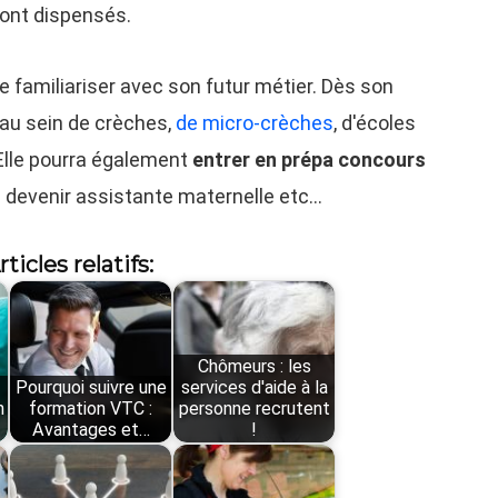
ront dispensés.
e familiariser avec son futur métier. Dès son
 au sein de crèches,
de micro-crèches
, d'écoles
 Elle pourra également
entrer en prépa concours
e devenir assistante maternelle etc…
rticles relatifs:
Chômeurs : les
Pourquoi suivre une
services d'aide à la
n
formation VTC :
personne recrutent
Avantages et…
!