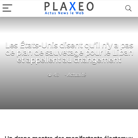
Les États-Unis disent qu’il n’y a pas
de plan de sauvetage pour le Liban
et appellent au changement
48
Actualité