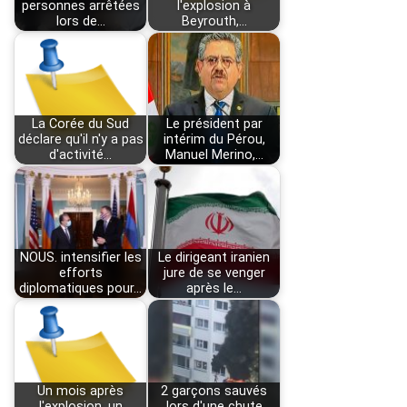
personnes arrêtées
l'explosion à
lors de…
Beyrouth,…
La Corée du Sud
Le président par
déclare qu'il n'y a pas
intérim du Pérou,
d'activité…
Manuel Merino,…
NOUS. intensifier les
Le dirigeant iranien
efforts
jure de se venger
diplomatiques pour…
après le…
Un mois après
2 garçons sauvés
l'explosion, un
lors d'une chute