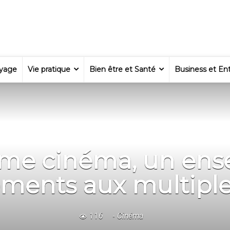
yage
Vie pratique
Bien être et Santé
Business et Ent
me cinéma, un en
ments aux multipl
116
Cinéma