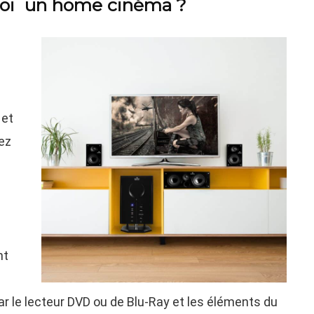
uoi un home cinéma ?
 et
ez
nt
r le lecteur DVD ou de Blu-Ray et les éléments du