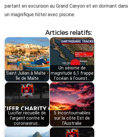
partant en excursion au Grand Canyon et en dormant dans
un magnifique hôtel avec piscine.
Articles relatifs:
Un séisme de
Saint Julian à Malte -
magnitude 6,1 frappe
Île de Malte
l'océan à l'ouest…
Lucifer recueille de
5 Incontournables
l'argent contre le
sur la côte Est de
coronavirus…
l'Australie