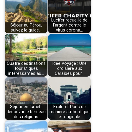
Lucifer recueille de
Séjour au Pérou,
l'argent contre le
suivez le guide…
virus corona…
Quatre destinations
Idée Voyage : Une
touristiques
croisière aux
intéressantes au…
Caraïbes pour…
Séjour en Israël :
Explorer Paris de
découvrir le berceau
manière authentique
des religions
et originale