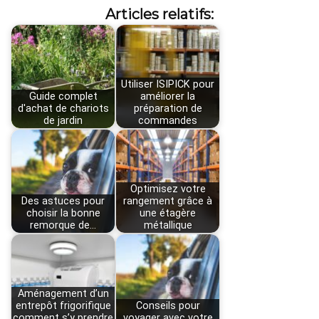
Articles relatifs:
Utiliser ISIPICK pour
Guide complet
améliorer la
d'achat de chariots
préparation de
de jardin
commandes
Optimisez votre
Des astuces pour
rangement grâce à
choisir la bonne
une étagère
remorque de…
métallique
Aménagement d’un
entrepôt frigorifique
Conseils pour
comment s’y prendre
voyager avec votre