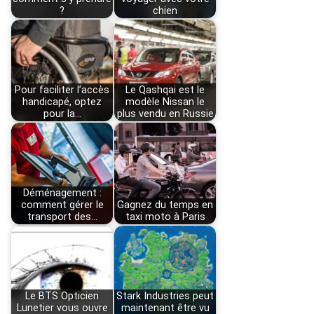
?
chien
Pour faciliter l’accès
Le Qashqai est le
handicapé, optez
modèle Nissan le
pour la…
plus vendu en Russie
Déménagement :
comment gérer le
Gagnez du temps en
transport des…
taxi moto à Paris
Le BTS Opticien
Stark Industries peut
Lunetier vous ouvre
maintenant être vu