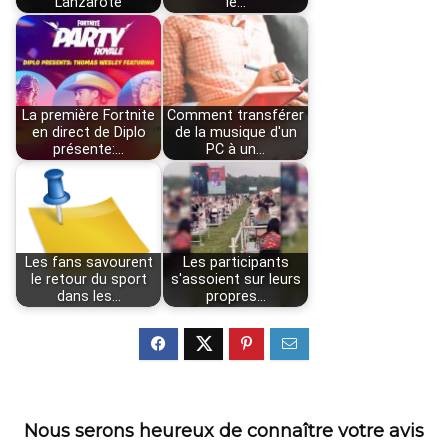
Lanzarote
le…
La première Fortnite
Comment transférer
en direct de Diplo
de la musique d'un
présente:…
PC à un…
Les fans savourent
Les participants
le retour du sport
s'assoient sur leurs
dans les…
propres…
Nous serons heureux de connaître votre avis