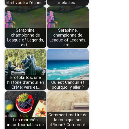
était voué à l’échec ?
mélodies…
Seraphine,
Seraphine,
championne de
championne de
League of Legends,
League of Legends,
est…
est…
Erotokritos, une
histoire d'amour en
Où est Cancun et
Crète: vers et…
pourquoi y aller ?
Comment mettre de
Les marchés
la musique sur
incontournables de
iPhone? Comment