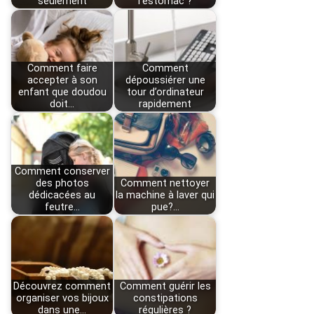
seulement
l’estomac ?
Comment faire
Comment
accepter à son
dépoussiérer une
enfant que doudou
tour d’ordinateur
doit…
rapidement
Comment conserver
des photos
Comment nettoyer
dédicacées au
la machine à laver qui
feutre…
pue?…
Découvrez comment
Comment guérir les
organiser vos bijoux
constipations
dans une…
régulières ?