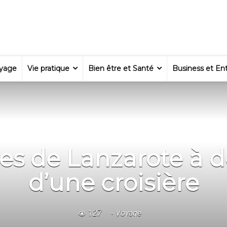
yage
Vie pratique
Bien être et Santé
Business et Ent
es de Lanzarote à d
d’une croisière
127
Voyage