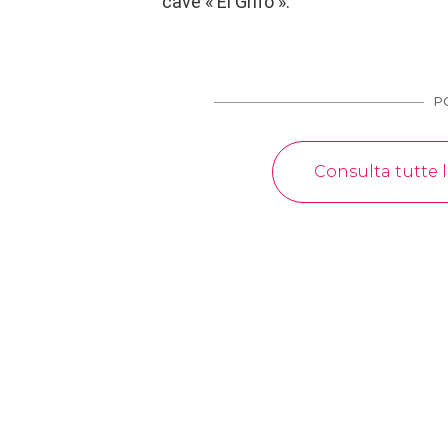
cave « El Grifo ».