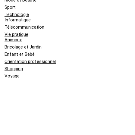
Mode et Beauté
Sport
Technologie
Informatique
Télécommunication
Vie pratique
Animaux
Bricolage et Jardin
Enfant et Bébé
Orientation professionnel
Shopping
Voyage
Derniers Sujets
Médaille Saint Esprit en or jaune :
signification, symbolique et histoire