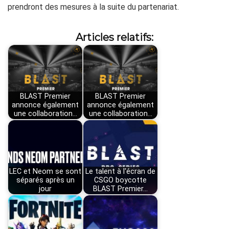
prendront des mesures à la suite du partenariat.
Articles relatifs:
BLAST Premier
BLAST Premier
annonce également
annonce également
une collaboration…
une collaboration…
LEC et Neom se sont
Le talent à l'écran de
séparés après un
CSGO boycotte
jour
BLAST Premier…