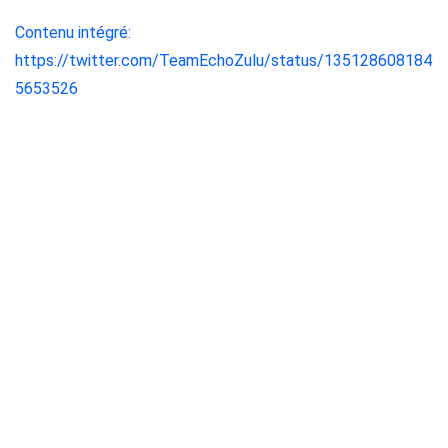
Contenu intégré:
https://twitter.com/TeamEchoZulu/status/135128608184
5653526