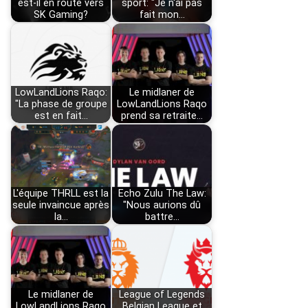
est-il en route vers
sport: "Je n'ai pas
SK Gaming?
fait mon…
LowLandLions Raqo:
Le midlaner de
"La phase de groupe
LowLandLions Raqo
est en fait…
prend sa retraite…
L'équipe THRLL est la
Echo Zulu The Law:
seule invaincue après
"Nous aurions dû
la…
battre…
Le midlaner de
League of Legends
LowLandLions Raqo
Belgian League et