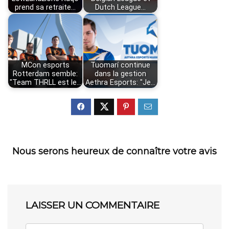
prend sa retraite…
Dutch League…
MCon esports
Tuomarí continue
Rotterdam semble:
dans la gestion
"Team THRLL est le…
Aethra Esports: "Je…
Nous serons heureux de connaître votre avis
LAISSER UN COMMENTAIRE