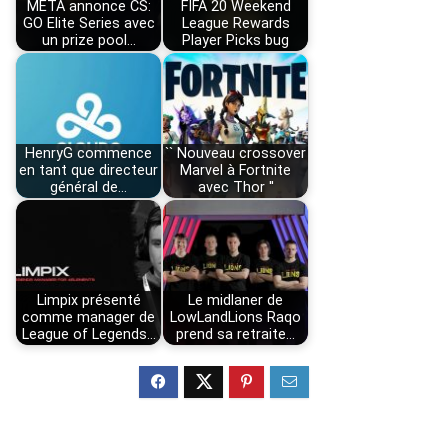
META annonce CS:
FIFA 20 Weekend
GO Elite Series avec
League Rewards
un prize pool…
Player Picks bug
HenryG commence
`` Nouveau crossover
en tant que directeur
Marvel à Fortnite
général de…
avec Thor ''
Limpix présenté
Le midlaner de
comme manager de
LowLandLions Raqo
League of Legends…
prend sa retraite…