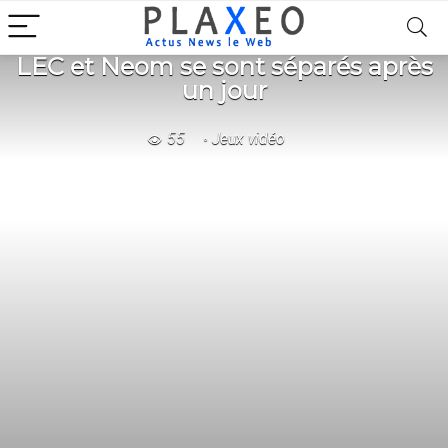
LEC et Neom se sont séparés après
un jour
55
Jeux vidéo