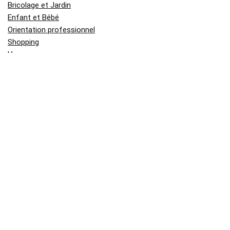
Bricolage et Jardin
Enfant et Bébé
Orientation professionnel
Shopping
Voyage
Derniers Sujets
Médaille Saint Esprit en or jaune :
signification, symbolique et histoire
Quelle mutuelle couvre le mieux les
médecines douces et alternatives ?