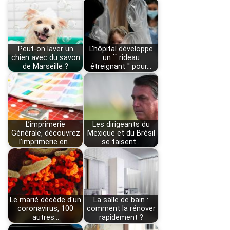
Peut-on laver un
L'hôpital développe
chien avec du savon
un `` rideau
de Marseille ?
étreignant '' pour…
L’imprimerie
Les dirigeants du
Générale, découvrez
Mexique et du Brésil
l’imprimerie en…
se taisent…
Le marié décède d'un
La salle de bain :
coronavirus, 100
comment la rénover
autres…
rapidement ?