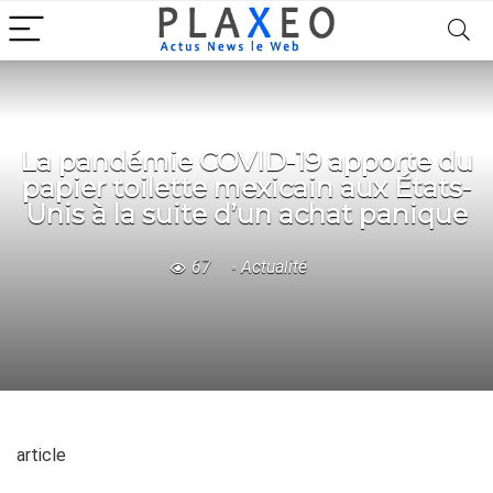
La pandémie COVID-19 apporte du
papier toilette mexicain aux États-
Unis à la suite d’un achat panique
67
Actualité
article