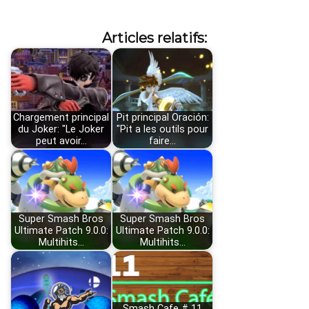
Articles relatifs:
Chargement principal
Pit principal Oración:
du Joker: "Le Joker
"Pit a les outils pour
peut avoir…
faire…
Super Smash Bros
Super Smash Bros
Ultimate Patch 9.0.0:
Ultimate Patch 9.0.0:
Multihits…
Multihits…
Smash Cafe # 11