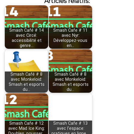
Articles relatifs:
Smash Café # 14
Smash Cafe # 11
avec Circé:
avec Nyr:
accessibilité et
Développez-vous
genre…
en…
Smash Café # 8
Smash Café # 8
avec Monkeloid:
avec Monkeloid:
Smash et esports
Smash et esports
du…
du…
Smash Cafe # 12
Smash Cafe # 13
avec Mad Ice King:
avec l'espace:
Doubles, pousser…
pratiques en ligne,…