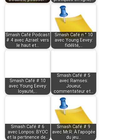
Smash Café Podcast
Smash Café n ° 10
# 4 avec Azrael: vers
avec Young Eevey:
le haut et…
fidélité,…
Smash Café # 5
Smash Café # 10
avec Ramses:
avec Young Eevey:
Joueur,
loyauté,…
commentateur et…
Smash Café # 6
Smash Café # 9
avec Lonpos: BYOC
avec Mr.R: À l'apogée
et la pertinence de…
du jeu…