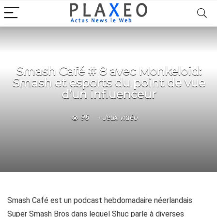
Smash Café # 8 avec Monkeloid:
Smash et esports du point de vue
d’un influenceur
98
Jeux vidéo
Smash Café est un podcast hebdomadaire néerlandais
Super Smash Bros dans lequel Shuc parle à diverses