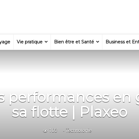
yage
Vie pratique
Bien être et Santé
Business et Ent
s performances en
sa flotte | Plaxeo
103
Technologie