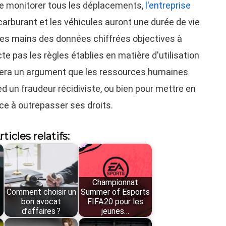
de monitorer tous les déplacements,
l'entreprise
arburant et les véhicules auront une durée de vie
e les mains des données chiffrées objectives à
e pas les règles établies en matière d'utilisation
 sera un argument que les ressources humaines
d un fraudeur récidiviste, ou bien pour mettre en
ce à outrepasser ses droits.
rticles relatifs:
Championnat
Comment choisir un
Summer of Esports
bon avocat
FIFA20 pour les
d’affaires ?
jeunes…