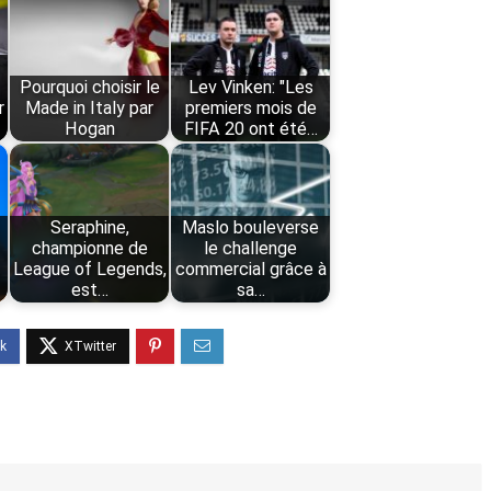
Pourquoi choisir le
Lev Vinken: "Les
r
Made in Italy par
premiers mois de
Hogan
FIFA 20 ont été…
Seraphine,
Maslo bouleverse
championne de
le challenge
League of Legends,
commercial grâce à
est…
sa…