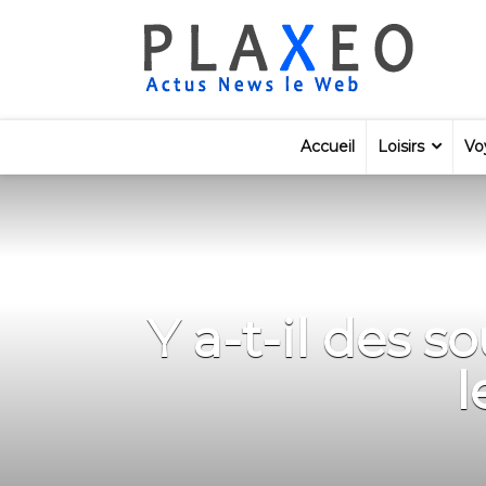
Accueil
Loisirs
Vo
Y a-t-il des 
l