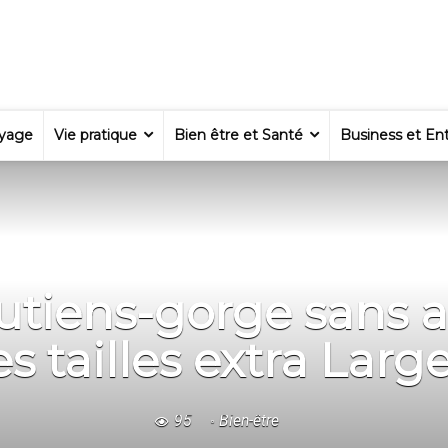
yage
Vie pratique
Bien être et Santé
Business et Ent
soutiens-gorge sans
es tailles extra Larg
95
Bien-être