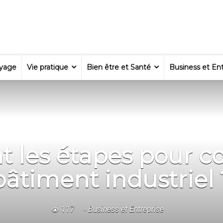
yage
Vie pratique
Bien être et Santé
Business et Ent
t les étapes pour c
bâtiment industriel 
117
Business et Entreprise