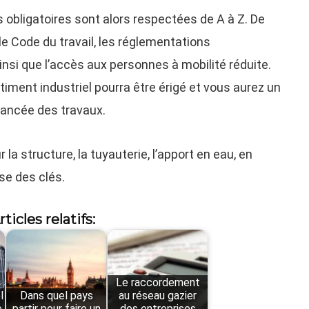
 obligatoires sont alors respectées de A à Z. De
le Code du travail, les réglementations
insi que l’accès aux personnes à mobilité réduite.
timent industriel pourra être érigé et vous aurez un
avancée des travaux.
la structure, la tuyauterie, l’apport en eau, en
se des clés.
rticles relatifs:
Le raccordement
l
Dans quel pays
au réseau gazier
e
partir pour faire un
des entreprises