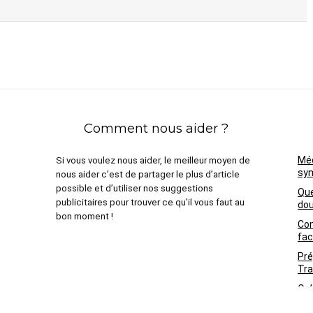
Comment nous aider ?
Méd
Si vous voulez nous aider, le meilleur moyen de
sym
nous aider c’est de partager le plus d’article
possible et d’utiliser nos suggestions
Que
publicitaires pour trouver ce qu’il vous faut au
dou
bon moment !
Com
fac
Pré
Tra
Qu’