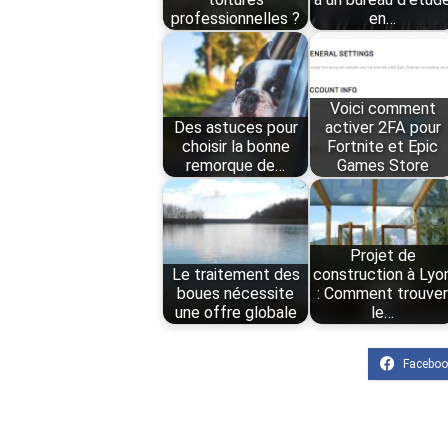
professionnelles ?
en…
Voici comment
Des astuces pour
activer 2FA pour
choisir la bonne
Fortnite et Epic
remorque de…
Games Store
Projet de
Le traitement des
construction à Lyo
boues nécessite
: Comment trouve
une offre globale
le…