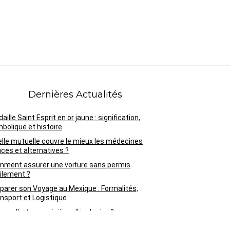
Dernières Actualités
aille Saint Esprit en or jaune : signification,
bolique et histoire
lle mutuelle couvre le mieux les médecines
ces et alternatives ?
ment assurer une voiture sans permis
ilement ?
parer son Voyage au Mexique : Formalités,
nsport et Logistique
appelle-t-on croisière all inclusive ?