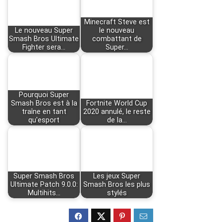
Minecraft Steve est
Le nouveau Super
le nouveau
Smash Bros Ultimate
combattant de
Fighter sera…
Super…
Pourquoi Super
Smash Bros est à la
Fortnite World Cup
traîne en tant
2020 annulé, le reste
qu'esport
de la…
Super Smash Bros
Les jeux Super
Ultimate Patch 9.0.0:
Smash Bros les plus
Multihits…
stylés