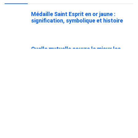
Médaille Saint Esprit en or jaune :
signification, symbolique et histoire
Quelle mutuelle couvre le mieux les
médecines douces et alternatives ?
Comment assurer une voiture sans
permis facilement ?
Préparer son Voyage au Mexique :
Formalités, Transport et Logistique