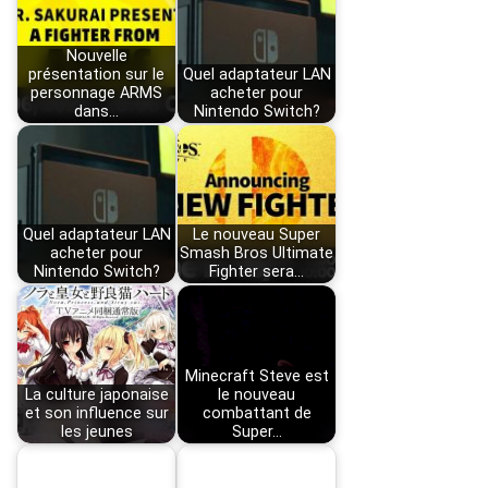
Nouvelle
présentation sur le
Quel adaptateur LAN
personnage ARMS
acheter pour
dans…
Nintendo Switch?
Quel adaptateur LAN
Le nouveau Super
acheter pour
Smash Bros Ultimate
Nintendo Switch?
Fighter sera…
Minecraft Steve est
La culture japonaise
le nouveau
et son influence sur
combattant de
les jeunes
Super…