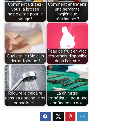
Comment utilisez-
Comment entretenir
vous la brosse
une serviette
nettoyante pour le
hygiénique
visage?
réutilisable ?
Peau de fruit en vrac
Quel est le rôle d’un
désormais disponible
dermatologue ?
dans Fortnite
Réduire le calcaire
La chirurgie
dans sa douche : nos
esthétique : pour une
conseils et…
confiance en soi…