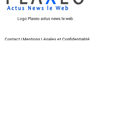
Logo Plaxeo actus news le web
Contact
|
Mentions Légales et Confidentialité
Comment nous aider ?
Si vous voulez nous aider, le meilleur moyen de nous aider c’est de
partager le plus d’article possible et d’utiliser nos suggestions
publicitaires pour trouver ce qu’il vous faut au bon moment !
Dernières Actualités
Médaille Saint Esprit en or jaune : signification, symbolique et