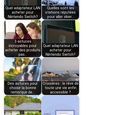
Quel adaptateur LAN
Quelles sont les
acheter pour
stations réputées
Nintendo Switch?
pour aller skier…
3 astuces
incroyables pour
Quel adaptateur LAN
acheter des produits
acheter pour
pas…
Nintendo Switch?
Des astuces pour
Croisières : le rêve de
choisir la bonne
toute une vie enfin
remorque de…
accessible ?