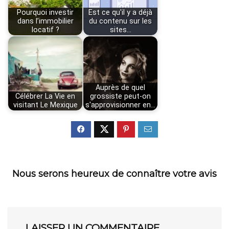
Pourquoi investir
Est ce qu'il y a déjà
dans l’immobilier
du contenu sur les
locatif ?
sites…
Auprès de quel
Célébrer La Vie en
grossiste peut-on
visitant Le Mexique
s'approvisionner en…
Nous serons heureux de connaître votre avis
LAISSER UN COMMENTAIRE