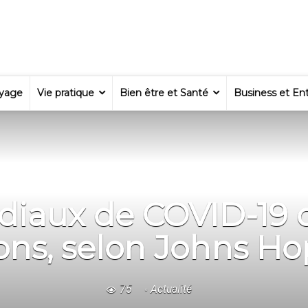
yage
Vie pratique
Bien être et Santé
Business et Ent
diaux de COVID-19 
ions, selon Johns Ho
75
Actualité