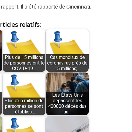
rapport. Il a été rapporté de Cincinnati.
rticles relatifs:
Plus de 15 millions
Cas mondiaux de
de personnes ont le
coronavirus près de
COVID-19…
15 millions;…
Les États-Unis
Plus d'un million de
dépassent les
personnes se sont
400000 décès dus
rétablies…
au…