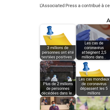
L’Associated Press a contribué à ce 
A
Les cas de
3 millions de
coronavirus
personnes ont été
atteignent 2,5
testées positives…
millions dans…
Les cas mondiaux
Plus de 2 millions
de coronavirus
de personnes
dépassent les 5
décédées dans le…
millions