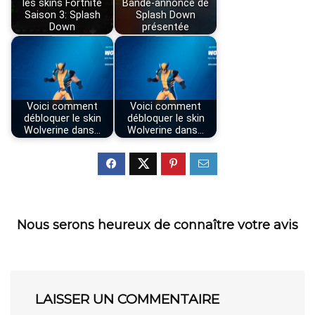
les skins Fortnite
Bande-annonce de
Saison 3: Splash
Splash Down
Down
présentée
Voici comment
Voici comment
débloquer le skin
débloquer le skin
Wolverine dans…
Wolverine dans…
Nous serons heureux de connaître votre avis
LAISSER UN COMMENTAIRE