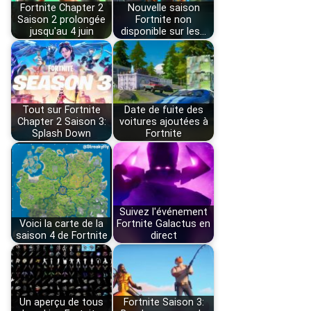
Fortnite Chapter 2
Nouvelle saison
Saison 2 prolongée
Fortnite non
jusqu'au 4 juin
disponible sur les…
Tout sur Fortnite
Date de fuite des
Chapter 2 Saison 3:
voitures ajoutées à
Splash Down
Fortnite
Suivez l'événement
Voici la carte de la
Fortnite Galactus en
saison 4 de Fortnite
direct
Un aperçu de tous
Fortnite Saison 3: