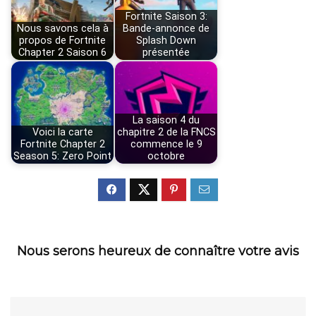
Fortnite Saison 3:
Nous savons cela à
Bande-annonce de
propos de Fortnite
Splash Down
Chapter 2 Saison 6
présentée
La saison 4 du
Voici la carte
chapitre 2 de la FNCS
Fortnite Chapter 2
commence le 9
Season 5: Zero Point
octobre
Nous serons heureux de connaître votre avis