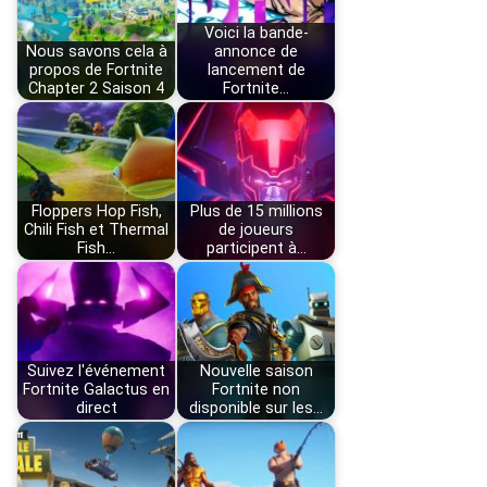
Voici la bande-
Nous savons cela à
annonce de
propos de Fortnite
lancement de
Chapter 2 Saison 4
Fortnite…
Floppers Hop Fish,
Plus de 15 millions
Chili Fish et Thermal
de joueurs
Fish…
participent à…
Suivez l'événement
Nouvelle saison
Fortnite Galactus en
Fortnite non
direct
disponible sur les…