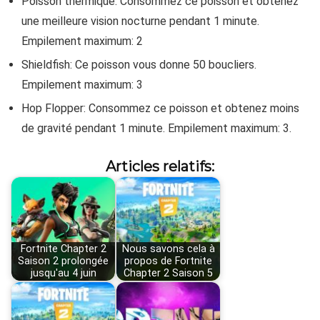
Poisson thermique: Consommez ce poisson et obtenez
une meilleure vision nocturne pendant 1 minute.
Empilement maximum: 2
Shieldfish: Ce poisson vous donne 50 boucliers.
Empilement maximum: 3
Hop Flopper: Consommez ce poisson et obtenez moins
de gravité pendant 1 minute. Empilement maximum: 3.
Articles relatifs:
Fortnite Chapter 2
Nous savons cela à
Saison 2 prolongée
propos de Fortnite
jusqu'au 4 juin
Chapter 2 Saison 5