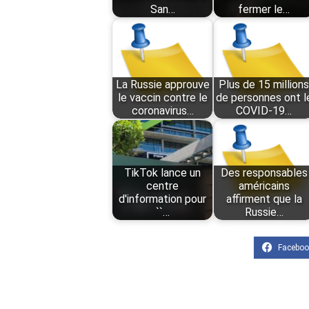
San…
fermer le…
La Russie approuve
Plus de 15 million
le vaccin contre le
de personnes ont l
coronavirus…
COVID-19…
TikTok lance un
Des responsables
centre
américains
d'information pour
affirment que la
``…
Russie…