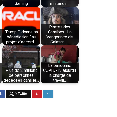
Gaming
militaires…
Pirates des
s
Trump `` donne sa
Caraïbes : La
e
bénédiction '' au
Vengeance de
projet d'accord…
Salazar -…
La pandémie
Plus de 2 millions
COVID-19 alourdit
de personnes
la charge de
décédées dans le…
travail…