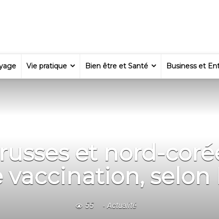
yage
Vie pratique
Bien être et Santé
Business et Ent
russes et nord-corée
e vaccination, selon
55
Actualité