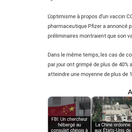
L’optimisme à propos d’un vaccin 
pharmaceutique Pfizer a annoncé p
préliminaires montraient que son va
Dans le même temps, les cas de co
par jour ont grimpé de plus de 40%
atteindre une moyenne de plus de 110
A
FBI: Un chercheur
hébergé au
La Chine ordonne
consulat chinois à
aux États-Unis de