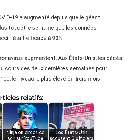
COVID-19 a augmenté depuis que le géant
lus tôt cette semaine que les données
ccin était efficace à 90%.
ronavirus augmentent. Aux États-Unis, les décès
 au cours des deux dernières semaines pour
0, le niveau le plus élevé en trois mois.
rticles relatifs:
Ninja en direct ce
Les États-Unis
soir sur YouTube
accusent 6 officiers