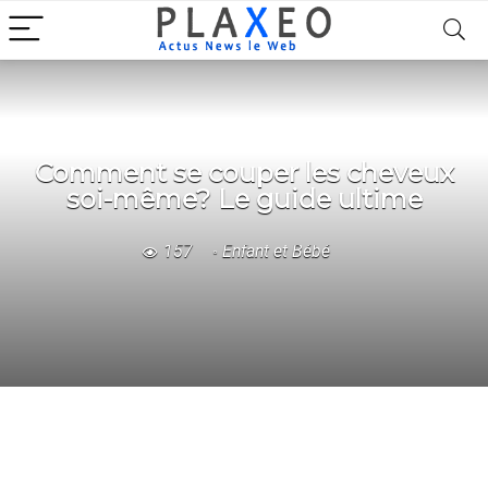
Comment se couper les cheveux
soi-même? Le guide ultime
157
Enfant et Bébé