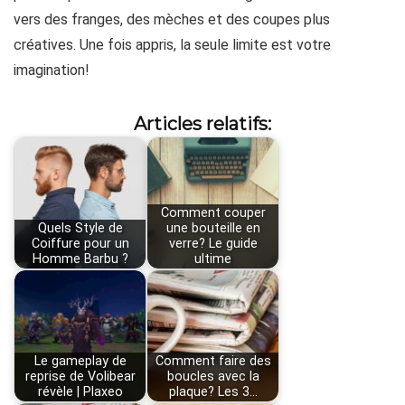
vers des franges, des mèches et des coupes plus
créatives. Une fois appris, la seule limite est votre
imagination!
Articles relatifs:
Comment couper
Quels Style de
une bouteille en
Coiffure pour un
verre? Le guide
Homme Barbu ?
ultime
Le gameplay de
Comment faire des
reprise de Volibear
boucles avec la
révèle | Plaxeo
plaque? Les 3…