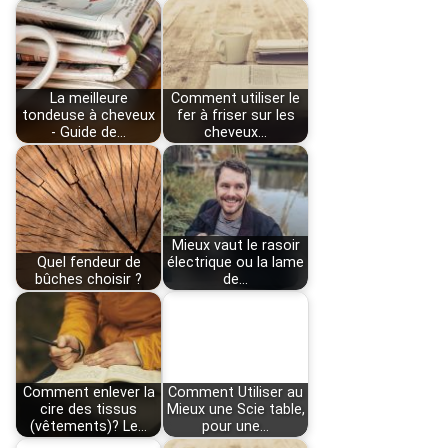
La meilleure
Comment utiliser le
tondeuse à cheveux
fer à friser sur les
- Guide de…
cheveux…
Mieux vaut le rasoir
Quel fendeur de
électrique ou la lame
bûches choisir ?
de…
Comment enlever la
Comment Utiliser au
cire des tissus
Mieux une Scie table,
(vêtements)? Le…
pour une…