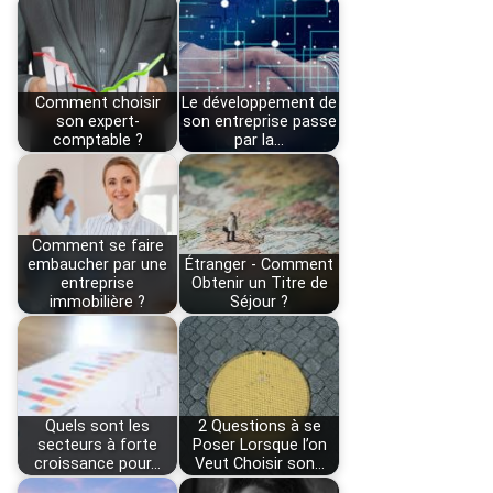
Comment choisir
Le développement de
son expert-
son entreprise passe
comptable ?
par la…
Comment se faire
embaucher par une
Étranger - Comment
entreprise
Obtenir un Titre de
immobilière ?
Séjour ?
Quels sont les
2 Questions à se
secteurs à forte
Poser Lorsque l’on
croissance pour…
Veut Choisir son…