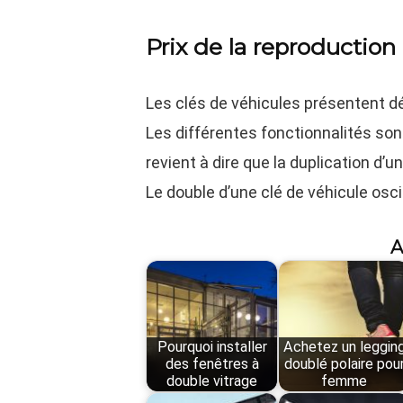
Prix de la reproduction
Les clés de véhicules présentent d
Les différentes fonctionnalités son
revient à dire que la duplication d’u
Le double d’une clé de véhicule osci
A
Pourquoi installer
Achetez un leggin
des fenêtres à
doublé polaire pou
double vitrage
femme