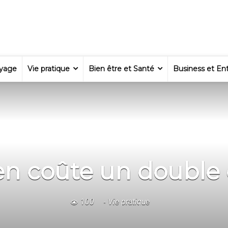
yage
Vie pratique
Bien être et Santé
Business et Ent
n coûte un double d
100
Vie pratique