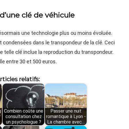
 d’une clé de véhicule
ésormais une technologie plus ou moins évoluée.
t condensées dans le transpondeur de la clé. Ceci
ne telle clé inclue la reproduction du transpondeur.
lle entre 30 et 500 euros.
rticles relatifs:
g
Combien coûte une
Passer une nuit
r
consultation chez
romantique à Lyon -
un psychologue ?
La chambre avec…