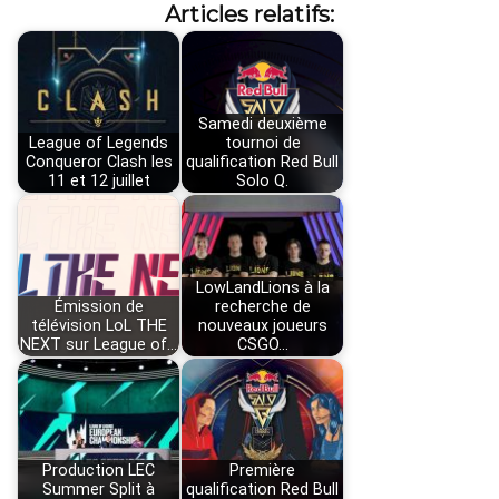
Articles relatifs:
Samedi deuxième
League of Legends
tournoi de
Conqueror Clash les
qualification Red Bull
11 et 12 juillet
Solo Q.
LowLandLions à la
Émission de
recherche de
télévision LoL THE
nouveaux joueurs
NEXT sur League of…
CSGO…
Production LEC
Première
Summer Split à
qualification Red Bull