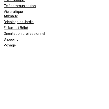
Informatique
Télécommunication
Vie pratique
Animaux
Bricolage et Jardin
Enfant et Bébé
Orientation professionnel
Shopping
Voyage
Derniers Sujets
Médaille Saint Esprit en or jaune :
signification, symbolique et histoire
Quelle mutuelle couvre le mieux les
médecines douces et alternatives ?