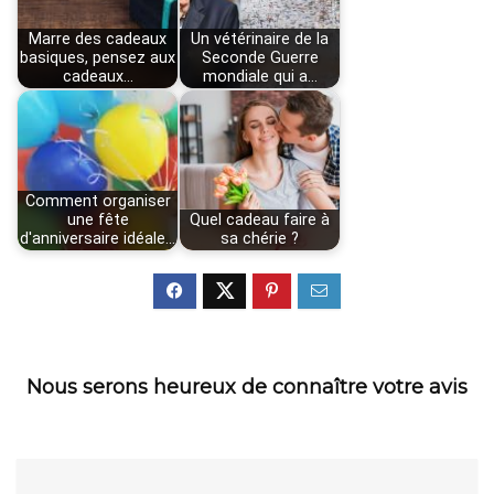
Marre des cadeaux
Un vétérinaire de la
basiques, pensez aux
Seconde Guerre
cadeaux…
mondiale qui a…
Comment organiser
une fête
Quel cadeau faire à
d'anniversaire idéale…
sa chérie ?
Nous serons heureux de connaître votre avis