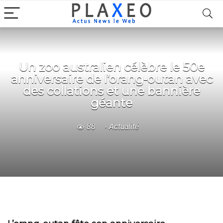
Un zoo australien célèbre le 50e
anniversaire de l’orang-outan avec
des collations et une bannière
géante
88
Actualité