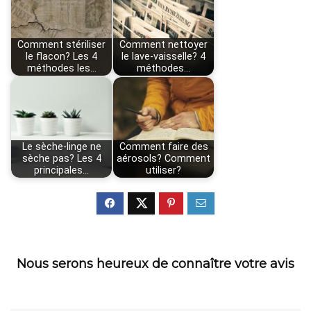
Comment stériliser
Comment nettoyer
le flacon? Les 4
le lave-vaisselle? 4
méthodes les…
méthodes…
Le sèche-linge ne
Comment faire des
sèche pas? Les 4
aérosols? Comment
principales…
utiliser?
Nous serons heureux de connaître votre avis