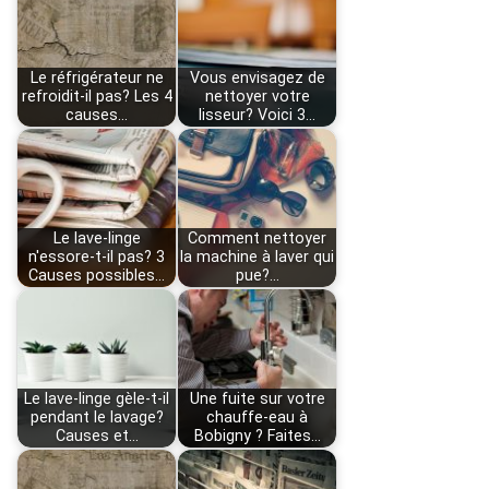
Le réfrigérateur ne
Vous envisagez de
refroidit-il pas? Les 4
nettoyer votre
causes…
lisseur? Voici 3…
Le lave-linge
Comment nettoyer
n'essore-t-il pas? 3
la machine à laver qui
Causes possibles…
pue?…
Le lave-linge gèle-t-il
Une fuite sur votre
pendant le lavage?
chauffe-eau à
Causes et…
Bobigny ? Faites…