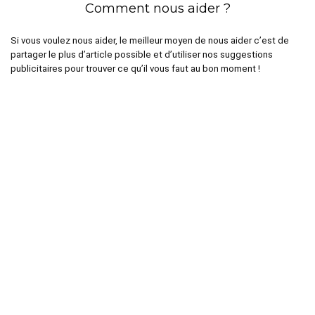
Comment nous aider ?
Si vous voulez nous aider, le meilleur moyen de nous aider c’est de
partager le plus d’article possible et d’utiliser nos suggestions
publicitaires pour trouver ce qu’il vous faut au bon moment !
Dernières Actualités
Médaille Saint Esprit en or jaune : signification, symbolique et
histoire
Quelle mutuelle couvre le mieux les médecines douces et
alternatives ?
Comment assurer une voiture sans permis facilement ?
Préparer son Voyage au Mexique : Formalités, Transport et
Logistique
Qu’appelle-t-on croisière all inclusive ?