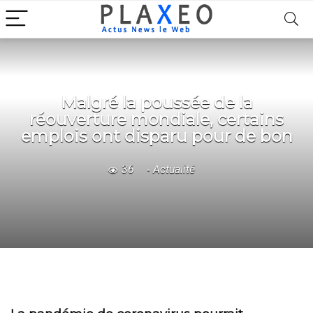
Malgré la poussée de la
réouverture mondiale, certains
emplois ont disparu pour de bon
36
Actualité