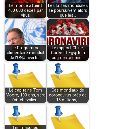
Le monde atteint
Les luttes mondiales
400 000 décès par
se poursuivent alors
virus
que les…
Le Programme
Le rapport Chine,
alimentaire mondial
Corée et Égypte a
de l'ONU avertit…
augmenté dans…
Le capitaine Tom
Cas mondiaux de
Moore, 100 ans, sera
coronavirus près de
fait chevalier…
15 millions;…
Les masques