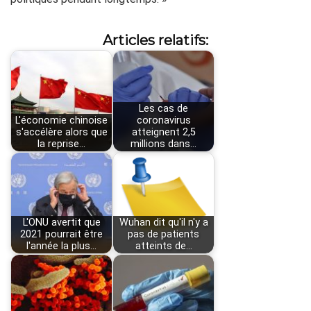
Articles relatifs:
Les cas de
L'économie chinoise
coronavirus
s'accélère alors que
atteignent 2,5
la reprise…
millions dans…
L'ONU avertit que
Wuhan dit qu'il n'y a
2021 pourrait être
pas de patients
l'année la plus…
atteints de…