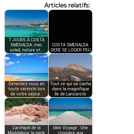
Articles relatifs:
7 JOURS À COSTA
SMERALDA: mer,
COSTA SMERALDA:
soleil, nature et…
OERE SE LOGER PEU
Détendez-vous en
Tout ce qui se cache
toute sérénité lors
dans la magnifique
de votre séjour…
île de Lanzarote
L'archipel de la
Idée Voyage : Une
Maddalena: la perle
croisière aux