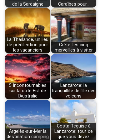
de la Sardaigne
Caraïbes pour…
La Thaïlande, un lieu
de prédilection pour
Crète: les cinq
les vacanciers
merveilles à visiter
5 Incontournables
Lanzarote: la
sur la côte Est de
tranquillité de l'île des
l'Australie
volcans
Costa Teguise à
Argelès-sur-Mer la
Lanzarote: tout ce
destination camping
que vous devez