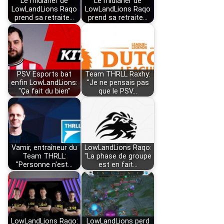
Le midlaner de
Le midlaner de
LowLandLions Raqo
LowLandLions Raqo
prend sa retraite…
prend sa retraite…
PSV Esports bat
Team THRLL Raxhy:
enfin LowLandLions:
"Je ne pensais pas
"Ça fait du bien"
que le PSV…
Vamir, entraîneur du
LowLandLions Raqo:
Team THRLL:
"La phase de groupe
"Personne n'est…
est en fait…
LowLandLions Raqo:
LowLandLions perd