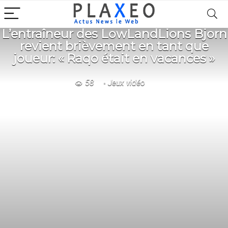
L’entraîneur des LowLandLions Bjorn
revient brièvement en tant que
joueur: « Raqo était en vacances »
58
Jeux vidéo