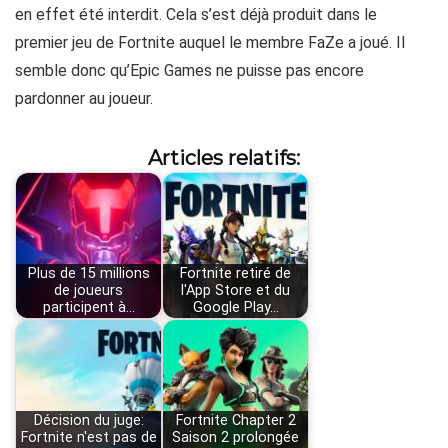
en effet été interdit. Cela s’est déjà produit dans le
premier jeu de Fortnite auquel le membre FaZe a joué. Il
semble donc qu’Epic Games ne puisse pas encore
pardonner au joueur.
Articles relatifs:
Plus de 15 millions
Fortnite retiré de
de joueurs
l'App Store et du
participent à…
Google Play…
Décision du juge:
Fortnite Chapter 2
Fortnite n'est pas de
Saison 2 prolongée