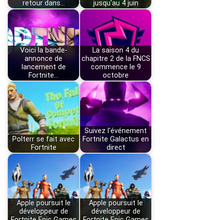
retour dans…
jusqu'au 4 juin
Voici la bande-
La saison 4 du
annonce de
chapitre 2 de la FNCS
lancement de
commence le 9
Fortnite…
octobre
Suivez l'événement
Polterr se fait avec
Fortnite Galactus en
Fortnite
direct
Apple poursuit le
Apple poursuit le
développeur de
développeur de
Fortnite Epic Games
Fortnite Epic Games