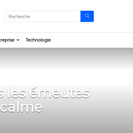
reprise
Technologie
s les émeutes
u calme