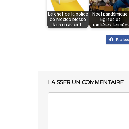
Le chef de la police
Noël pandémique:
de Mexico blessé
Églises et
dans un assaut…
frontières fermée
LAISSER UN COMMENTAIRE