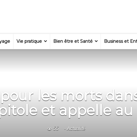
yage
Vie pratique
Bien être et Santé
Business et Ent
 pour les morts dan
itole et appelle a
55
Actualité