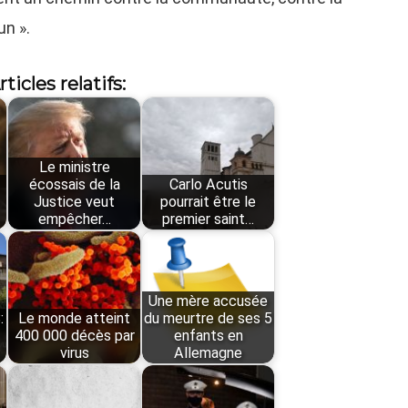
n ».
rticles relatifs:
Le ministre
écossais de la
Carlo Acutis
Justice veut
pourrait être le
empêcher…
premier saint…
Une mère accusée
:
Le monde atteint
du meurtre de ses 5
400 000 décès par
enfants en
virus
Allemagne