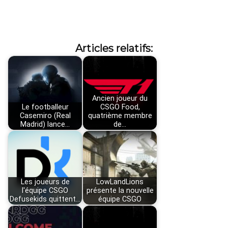
Articles relatifs:
Ancien joueur du
Le footballeur
CSGO Food,
Casemiro (Real
quatrième membre
Madrid) lance…
de…
Les joueurs de
LowLandLions
l'équipe CSGO
présente la nouvelle
Defusekids quittent…
équipe CSGO