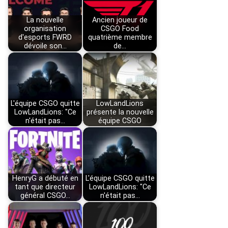
La nouvelle
Ancien joueur de
organisation
CSGO Food
d'esports FWRD
quatrième membre
dévoile son…
de…
L'équipe CSGO quitte
LowLandLions
LowLandLions: "Ce
présente la nouvelle
n'était pas…
équipe CSGO
HenryG a débuté en
L'équipe CSGO quitte
tant que directeur
LowLandLions: "Ce
général CSGO…
n'était pas…